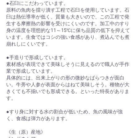
●石臼にこだわっています。
原料の魚肉を擂り潰す工程で石臼を使用しています。石
臼は熱伝導率が低く、質量も大きいので、この工程で発
生する摩擦熱の影響を受けにくいのです。加工中のすり
身の温度を理想的な11～15℃に保ち品質の低下を抑えて
います。生食ではコシの強い食感があり、煮込んでも煮
崩れしにくいです。
●手造りで形成しています。
素材感が表現できて美味しそうに見えるので職人が手作
業で形成しています。
具体的には、出来上がりの形の微妙なばらつきが面白
い。牛蒡や人参が表面からはねて美味しそう。種物が大
きくても不揃いでも形成できる。といった特長がありま
す。
●すり身に対する水の割合が低いため、魚の風味が強
く、食感は弾力があります。
《生（原）産地》