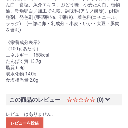
ん白、食塩、魚介エキス、ぶどう糖、小麦たん白、植物
油、乾燥卵白／加工でん粉、調味料(アミノ酸等)、pH調
整剤、発色剤 (亜硝酸Na、硝酸K)、着色料(コチニール、
ラック)、 (一部に卵・乳成分・小麦・いか・大豆・豚肉
を含む)
《栄養成分表示》
（100ｇあたり）
エネルギー 168kcal
たんぱく質 13.7g
脂質 6.4g
炭水化物 14.0g
食塩相当量 2.8g
この商品のレビュー
☆☆☆☆☆
(0)
レビューはありません。
レビューを投稿