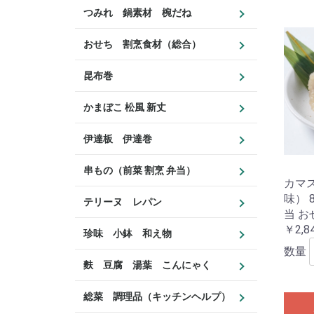
つみれ 鍋素材 椀だね
おせち 割烹食材（総合）
昆布巻
かまぼこ 松風 新丈
伊達板 伊達巻
串もの（前菜 割烹 弁当）
カマ
味） 
テリーヌ レパン
当 お
￥2,8
珍味 小鉢 和え物
数量
麩 豆腐 湯葉 こんにゃく
総菜 調理品（キッチンヘルプ）