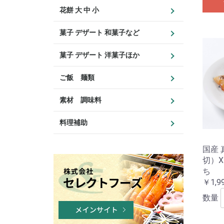
花餅 大 中 小
菓子 デザート 和菓子など
菓子 デザート 洋菓子ほか
ご飯 麺類
素材 調味料
料理補助
国産 
切）X
ち
￥1,9
数量