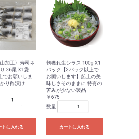
山加工〉寿司ネ
朝獲れ生シラス 100g X1
 36尾 X1袋
パック【3パック以上で
上でお願いしま
お願いします】船上の美
かり酢漬け
味しさそのままに 特有の
苦みが少ない製品
￥675
数量
ートに入れる
カートに入れる