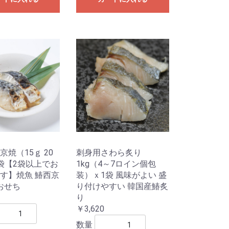
京焼（15ｇ 20
刺身用さわら炙り
袋【2袋以上でお
1kg（4～7ロイン個包
す】焼魚 鰆西京
装）ｘ1袋 風味がよい 盛
 おせち
り付けやすい 韓国産鰆炙
り
￥3,620
数量