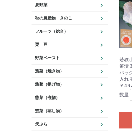
夏野菜
秋の農産物 きのこ
フルーツ（総合）
栗 豆
野菜ペースト
若狭
笹漬 3
惣菜（焼き物）
パック
入れ 
惣菜（揚げ物）
￥4,9
数量
惣菜（煮物）
惣菜（蒸し物）
天ぷら