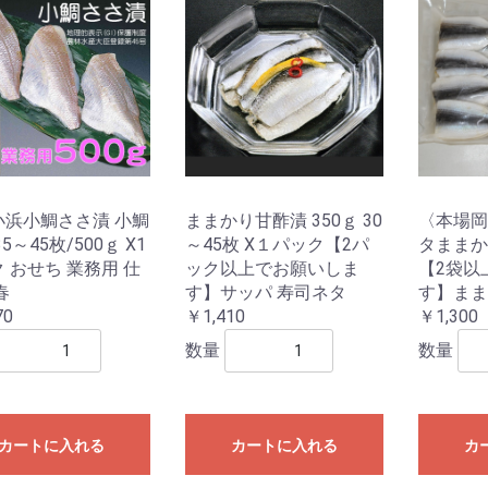
小浜小鯛ささ漬 小鯛
ままかり甘酢漬 350ｇ 30
〈本場岡
5～45枚/500ｇ X1
～45枚 X１パック【2パ
タままかり
 おせち 業務用 仕
ック以上でお願いしま
【2袋以
春
す】サッパ 寿司ネタ
す】まま
70
￥1,410
￥1,300
数量
数量
カートに入れる
カートに入れる
カ