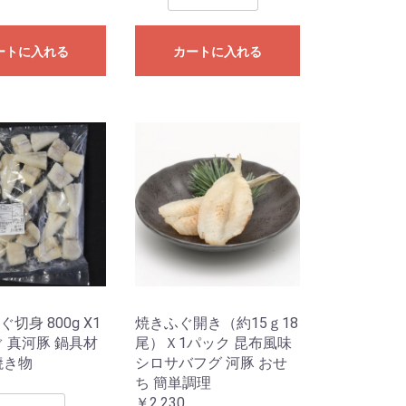
ートに入れる
カートに入れる
切身 800g X1
焼きふぐ開き（約15ｇ18
ぐ 真河豚 鍋具材
尾）Ｘ1パック 昆布風味
焼き物
シロサバフグ 河豚 おせ
ち 簡単調理
￥2,230