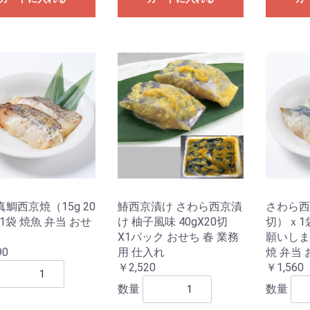
真鯛西京焼（15g 20
鰆西京漬け さわら西京漬
さわら西
1袋 焼魚 弁当 おせ
け 柚子風味 40gX20切
切）ｘ1
X1パック おせち 春 業務
願いしま
90
用 仕入れ
焼 弁当
￥2,520
￥1,560
数量
数量