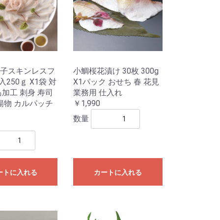
子スキンレスフ
小鯛桜花漬け 30枚 300g
入250ｇ X1袋 対
X1パック おせち 春 花見
島加工 刺身 寿司
業務用 仕入れ
 揚物 カルパッチ
￥1,990
数量
ートに入れる
カートに入れる