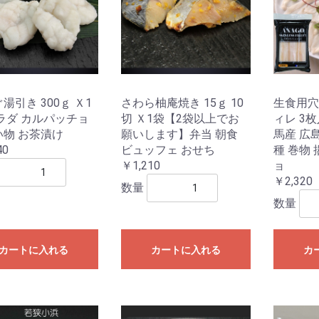
湯引き 300ｇ Ｘ1
さわら柚庵焼き 15ｇ 10
生食用穴
ラダ カルパッチョ
切 Ｘ1袋【2袋以上でお
ィレ 3枚
い物 お茶漬け
願いします】弁当 朝食
馬産 広
40
ビュッフェ おせち
種 巻物
￥1,210
ョ
￥2,320
数量
数量
カートに入れる
カートに入れる
カ