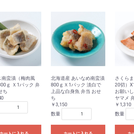
ス南蛮漬（梅肉風
北海道産 あいなめ南蛮漬
さくらま
800ｇ Ｘ1パック 弁
800ｇＸ1パック 淡白で
20切）
せち
上品な白身魚 弁当 おせ
お願いし
40
ち
ヤマメ 
￥3,150
￥1,310
数量
数量
カートに入れる
カートに入れる
カ