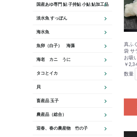
国産あゆ専門 鮎 子持鮎 小鮎 鮎加工品
淡水魚 すっぽん
海水魚
真ふぐ
魚卵（白子） 海藻
袋 サ
お吸
海老 カニ うに
￥2,3
タコとイカ
数量
貝
畜産品 玉子
農産品（総合）
迎春、春の農産物 竹の子