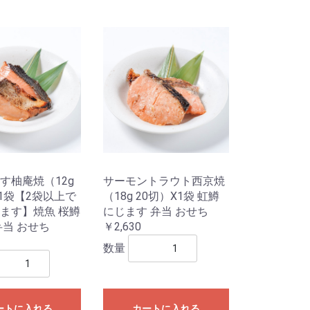
す柚庵焼（12g
サーモントラウト西京焼
X1袋【2袋以上で
（18g 20切）X1袋 虹鱒
ます】焼魚 桜鱒
にじます 弁当 おせち
弁当 おせち
￥2,630
数量
ートに入れる
カートに入れる