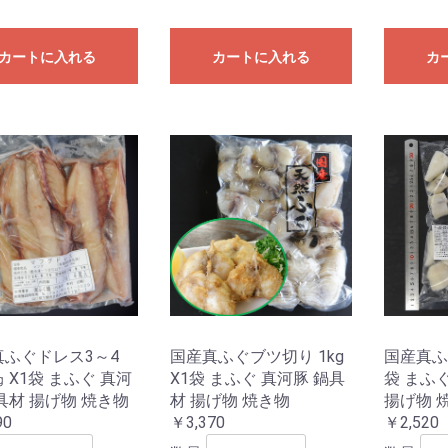
カートに入れる
カートに入れる
カ
真ふぐドレス3～4
国産真ふぐブツ切り 1kg
国産真ふぐ
㎏ X1袋 まふぐ 真河
X1袋 まふぐ 真河豚 鍋具
袋 まふ
具材 揚げ物 焼き物
材 揚げ物 焼き物
揚げ物 
90
￥3,370
￥2,520