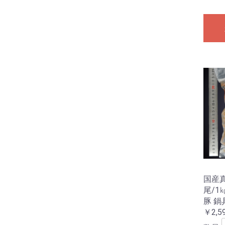
国産
尾/1
豚 鍋
￥2,5