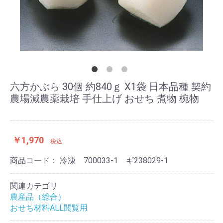
六方かぶら 30個 約840ｇ X1袋 日本品種 契約
農場減農薬栽培 手仕上げ おせち 煮物 椀物
￥1,970
税込
商品コード：
冷凍 700033-1 ギ238029-1
関連カテゴリ
農産品（総合）
おせち材料ALL閲覧用