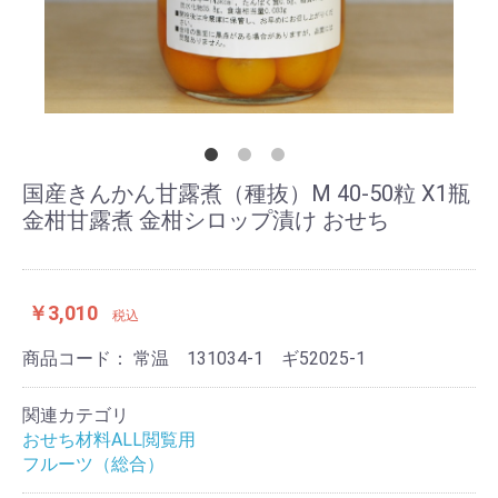
国産きんかん甘露煮（種抜）М 40-50粒 X1瓶
金柑甘露煮 金柑シロップ漬け おせち
￥3,010
税込
商品コード：
常温 131034-1 ギ52025-1
関連カテゴリ
おせち材料ALL閲覧用
フルーツ（総合）