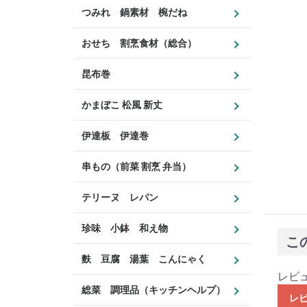
つみれ 鍋素材 椀だね
おせち 割烹食材（総合）
昆布巻
かまぼこ 松風 新丈
伊達板 伊達巻
串もの（前菜 割烹 弁当）
テリーヌ レパン
珍味 小鉢 和え物
こ
麩 豆腐 湯葉 こんにゃく
レビ
総菜 調理品（キッチンヘルプ）
レ