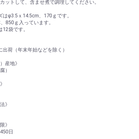
カットして、含ませ煮で調理してください。
はφ3.5ｘ14.5cm、170ｇです。
本、850ｇ入っています。
は12袋です。
に出荷（年末年始などを除く）
）産地》
腐）
》
法》
限》
450日