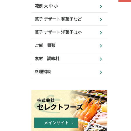
花餅 大 中 小
菓子 デザート 和菓子など
菓子 デザート 洋菓子ほか
ご飯 麺類
素材 調味料
料理補助