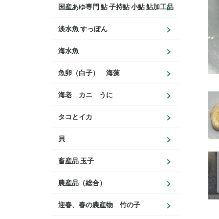
国産あゆ専門 鮎 子持鮎 小鮎 鮎加工品
淡水魚 すっぽん
海水魚
魚卵（白子） 海藻
海老 カニ うに
タコとイカ
貝
畜産品 玉子
農産品（総合）
迎春、春の農産物 竹の子