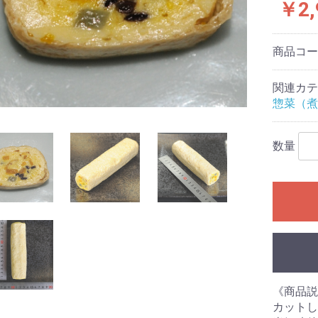
￥2,
商品コ
関連カテ
惣菜（煮
数量
《商品説
カットし