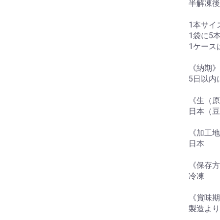
半解凍後
1本サイズ
1袋に5
1ケース
《納期》
5日以内
《生（原
日本（豆
《加工地
日本
《保存方
冷凍
《賞味期
製造より