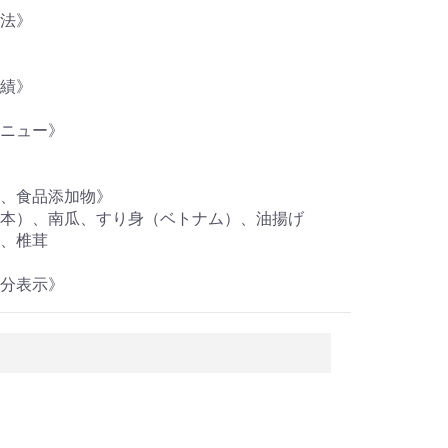
法》
績》
ニュー》
、食品添加物》
本）、南瓜、すり身（ベトナム）、油揚げ
、椎茸
分表示》